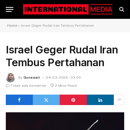
Home
»
Israel Geger Rudal Iran Tembus Pertahanan
Israel Geger Rudal Iran
Tembus Pertahanan
By
Gunawati
24-03-2026 - 03.00
Tidak ada komentar
2 Mins Read