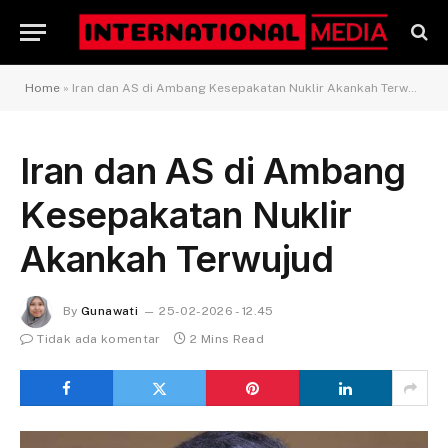
Home
»
Iran dan AS di Ambang Kesepakatan Nuklir Akankah Terwujud
Iran dan AS di Ambang
Kesepakatan Nuklir
Akankah Terwujud
By
Gunawati
25-02-2026 - 12.45
Tidak ada komentar
2 Mins Read