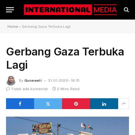
Home
»
Gerbang Gaza Terbuka Lagi
Gerbang Gaza Terbuka
Lagi
By
Gunawati
31-01-2026 - 18.15
Tidak ada komentar
2 Mins Read