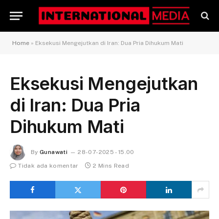
Home
»
Eksekusi Mengejutkan di Iran: Dua Pria Dihukum Mati
Eksekusi Mengejutkan
di Iran: Dua Pria
Dihukum Mati
By
Gunawati
28-07-2025 - 15.00
Tidak ada komentar
2 Mins Read