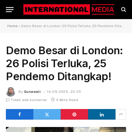
Home
»
Demo Besar di London: 26 Polisi Terluka, 25 Pendemo Ditangkap!
Demo Besar di London:
26 Polisi Terluka, 25
Pendemo Ditangkap!
By
Gunawati
14-09-2025 - 20.05
Tidak ada komentar
3 Mins Read