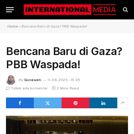
Home
»
Bencana Baru di Gaza? PBB Waspada!
Bencana Baru di Gaza?
PBB Waspada!
By
Gunawati
11-08-2025 - 15.45
Tidak ada komentar
2 Mins Read