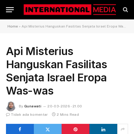
Home
»
Api Misterius Hanguskan Fasilitas Senjata Israel Eropa Was-was
Api Misterius
Hanguskan Fasilitas
Senjata Israel Eropa
Was-was
By
Gunawati
20-03-2026 - 21.00
Tidak ada komentar
2 Mins Read