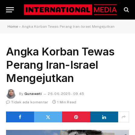
Home
»
Angka Korban Tewas Perang Iran-Israel Mengejutkan
Angka Korban Tewas
Perang Iran-Israel
Mengejutkan
By
Gunawati
26-06-2025 - 09.45
Tidak ada komentar
1 Min Read